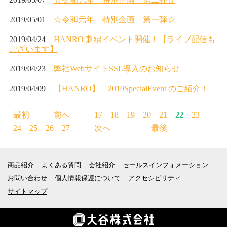
2019/05/01
☆令和元年 特別企画 第一弾☆
2019/04/24
HANRO 刺繍イベント開催！【ライブ配信も
ございます】
2019/04/23
弊社WebサイトSSL導入のお知らせ
2019/04/09
【HANRO】 2019SpecialEvent のご紹介！
最初
前へ
17
18
19
20
21
22
23
24
25
26
27
次へ
最後
商品紹介
よくある質問
会社紹介
セールスインフォメーション
お問い合わせ
個人情報保護について
アクセシビリティ
サイトマップ