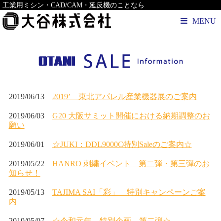
工業用ミシン・CAD/CAM・延反機のことなら
MENU
2019/06/13
2019’ 東北アパレル産業機器展のご案内
2019/06/03
G20 大阪サミット開催における納期調整のお
願い
2019/06/01
☆JUKI：DDL9000C特別Saleのご案内☆
2019/05/22
HANRO 刺繍イベント 第二弾・第三弾のお
知らせ！
2019/05/13
TAJIMA SAI「彩」 特別キャンペーンご案
内
2019/05/07
☆令和元年 特別企画 第二弾☆