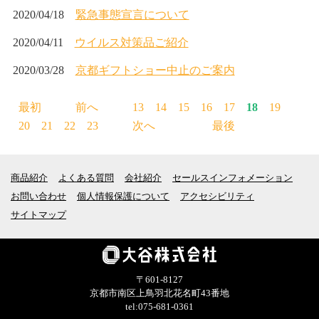
2020/04/18
緊急事態宣言について
2020/04/11
ウイルス対策品ご紹介
2020/03/28
京都ギフトショー中止のご案内
最初
前へ
13
14
15
16
17
18
19
20
21
22
23
次へ
最後
商品紹介
よくある質問
会社紹介
セールスインフォメーション
お問い合わせ
個人情報保護について
アクセシビリティ
サイトマップ
〒601-8127
京都市南区上鳥羽北花名町43番地
tel:075-681-0361