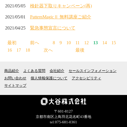
2021/05/05
検針器下取りキャンペーン(再)
2021/05/01
PatternMagicⅡ 無料講座ご紹介
2021/04/25
緊急事態宣言について
最初
前へ
8
9
10
11
12
13
14
15
16
17
18
次へ
最後
商品紹介
よくある質問
会社紹介
セールスインフォメーション
お問い合わせ
個人情報保護について
アクセシビリティ
サイトマップ
〒601-8127
京都市南区上鳥羽北花名町43番地
tel:075-681-0361