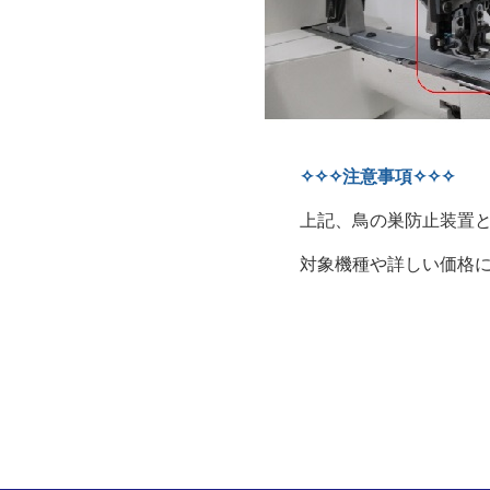
✧✧✧注意事項✧✧✧
上記、鳥の巣防止装置とボ
対象機種や詳しい価格につ