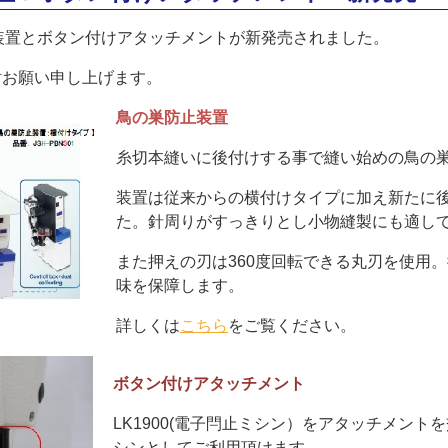
置とボタン付けアタッチメントが新発売されました。
願い申し上げます。
鳥の巣防止装置
糸切本縫いに後付けする事で縫い始めの鳥の
装置は従来からの横付けタイプに加え新たに
た。針周りがすっきりとし小物縫製にも適し
また押えの刃は360度回転できる丸刃を使用
味を保障します。
詳しくは
こちら
をご覧ください。
ボタン付けアタッチメント
LK1900(電子閂止ミシン）をアタッチメン
シンとしてご利用頂けます。