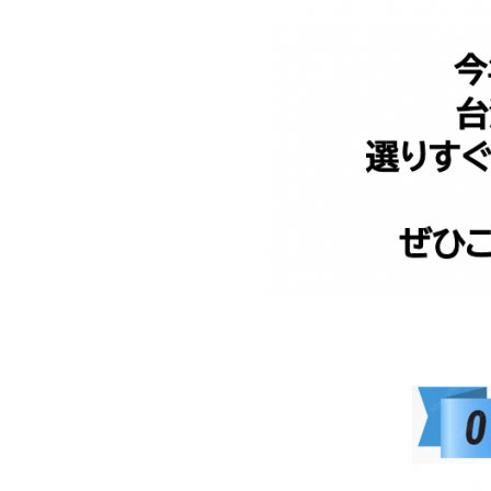
aaaa
aaaa