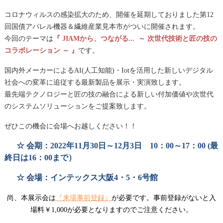
コロナウィルスの感染拡大のため、開催を延期しておりました第12
回国債アパレル機器＆繊維産業見本市がついに開催されます。
今回のテーマは
『 JIAMから、つながる... ～ 次世代技術と匠の技の
コラボレーション ～ 』
です。
国内外メーカーによるAI(人工知能)・Iotを活用した新しいデジタル
社会への変革に追従する最新製品を展示・実演致します。
最先端テクノロジーと匠の技の融合による新しい付加価値や次世代
のシステムソリューションをご提案致します。
ぜひこの機会に会場へお越しください！！
☆ 会期：2022年11月30日～12月3日 10：00～17：00 (最
終日は16：00まで）
☆ 会場：インテックス大阪4・5・6号館
尚、本展示会は
『来場事前登録』
が必要です。事前登録がないと入
場料￥1,000が必要となりますのでご注意ください。