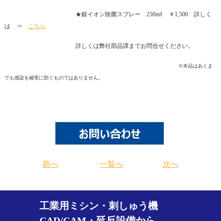
★銀イオン除菌スプレー 250mℓ ￥1,500 詳しく
は ⇒
こちら
詳しくは弊社部品課までお問合せください。
※本品はあくま
でも感染を確実に防ぐものではありません。
前へ
一覧へ
次へ
工業用ミシン・刺しゅう機
CAD/CAM・延反設備から