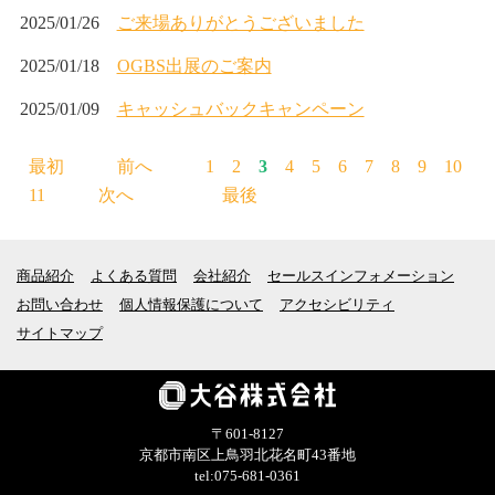
2025/01/26
ご来場ありがとうございました
2025/01/18
OGBS出展のご案内
2025/01/09
キャッシュバックキャンペーン
最初
前へ
1
2
3
4
5
6
7
8
9
10
11
次へ
最後
商品紹介
よくある質問
会社紹介
セールスインフォメーション
お問い合わせ
個人情報保護について
アクセシビリティ
サイトマップ
〒601-8127
京都市南区上鳥羽北花名町43番地
tel:075-681-0361