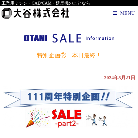
工業用ミシン・CAD/CAM・延反機のことなら
MENU
特別企画② 本日最終！
2024年5月21日
aaaaa