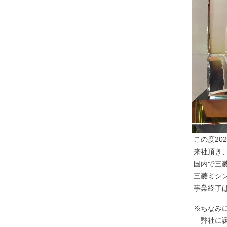
この度2021年3月でミ
来社頂き、感謝状
国内で三菱電機様が工業
三菱ミシンの販売を
事業終了は非常に寂しい
※ちなみに感謝状に移っ
弊社に譲っていただきま