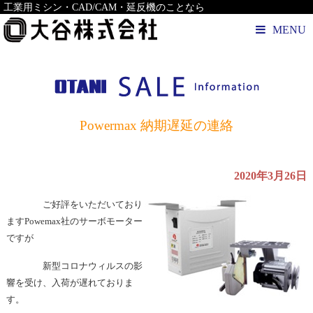
工業用ミシン・CAD/CAM・延反機のことなら
MENU
Powermax 納期遅延の連絡
2020年3月26日
ご好評をいただいており
ますPowemax社のサーボモーター
ですが
新型コロナウィルスの影
響を受け、入荷が遅れておりま
す。