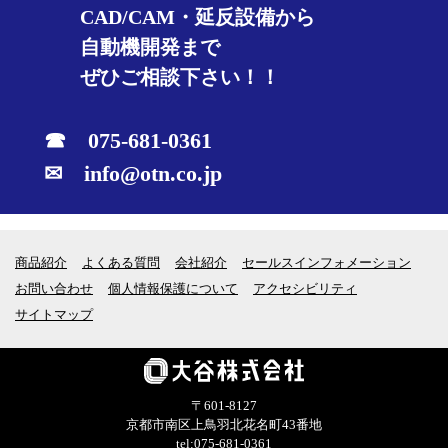
CAD/CAM・延反設備から
自動機開発まで
ぜひご相談下さい！！
☎ 075-681-0361
✉ info@otn.co.jp
商品紹介
よくある質問
会社紹介
セールスインフォメーション
お問い合わせ
個人情報保護について
アクセシビリティ
サイトマップ
〒601-8127
京都市南区上鳥羽北花名町43番地
tel:075-681-0361