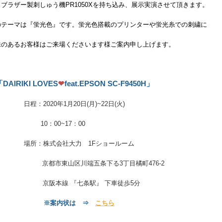
機PR1050Xを持ち込み、展示実演させて頂きます。
』です。蛍光色搭載のプリンターや蛍光糸での刺繍に
ご来場くださいます様ご案内申し上げます。
DAIRIKI LOVES
❤
feat.EPSON SC-F9450H」
日程：2020
年1月20日(月)~22日(火)
~17：00
大力 1Fショールーム
五条下る3丁目橘町476-2
条駅』 下車徒歩5分
状は ⇒
こちら