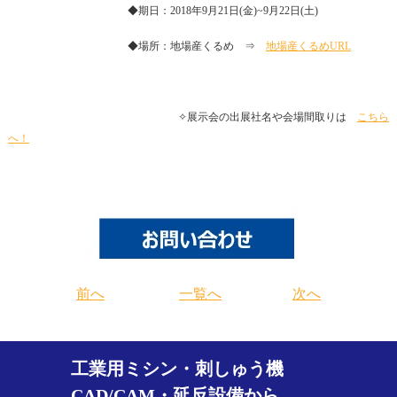
◆期日：2018年9月21日(金)~9月22日(土)
◆場所：地場産くるめ ⇒
地場産くるめURL
✧展示会の出展社名や会場間取りは
こちら
へ！
前へ
一覧へ
次へ
工業用ミシン・刺しゅう機
CAD/CAM・延反設備から