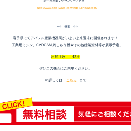
岩手県産業文化センターアピオ
http://www.apio-iwate.com/index.php/access/
✧✧ 概要 ✧✧
岩手県にて
アパレル産業機器展
がいよいよ来週末に開催されます！
工業用ミシン、CADCAM,刺しゅう機やその他縫製資材等が展示予定。
出展社数： 42社
ぜひこの機会にご来場ください。
☞詳しくは
こちら
まで